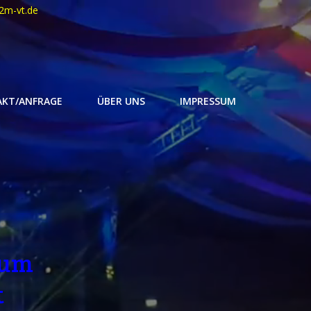
2m-vt.de
KT/ANFRAGE
ÜBER UNS
IMPRESSUM
 um
t