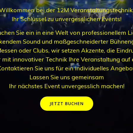
Willkommen bei der 12M Veranstaltungstechni
Ihr Schlüssel zu unvergesslichen Events!
chen Sie ein in eine Welt von professionellem Li
kendem Sound und maßgeschneiderter Bühneng
Messen oder Clubs, wir setzen Akzente, die Eindru
 mit innovativer Technik Ihre Veranstaltung auf
ontaktieren Sie uns für ein individuelles Angebo
Lassen Sie uns gemeinsam
Ihr nächstes Event unvergesslich machen!
JETZT BUCHEN