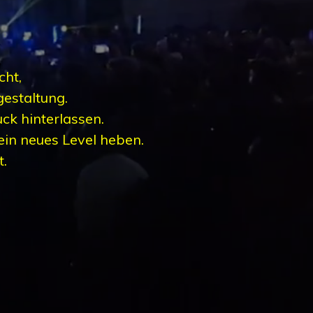
k
cht,
estaltung.
ck hinterlassen.
 ein neues Level heben.
t.