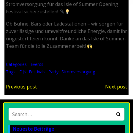
Stromversorgung für das Isle of Summer Opening
Festival sicherzustellen!
Ob Bühne, Bars oder Ladestationen – wir sorgen für
zuverlässige und umweltfreundliche Energie, damit ihr
ungestört feiern könnt. Danke an das Isle of Summer-
Team für die tolle Zusammenarbeit!
Categories:
Events
Tags:
DJs
Festivals
Party
Stromversorgung
Post navigation
Post navigation
Previous post
Next post
Search
for:
Neueste Beiträge