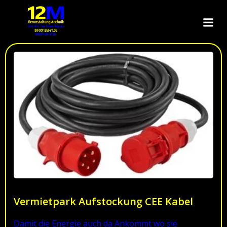
Zum
Inhalt
springen
Vermietpark Aufstockung CEE Kabel
Damit die Energie auch da Ankommt wo sie