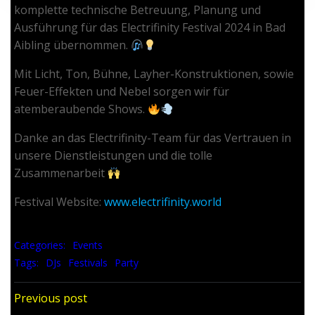
komplette technische Betreuung, Planung und
Ausführung für das Electrifinity Festival 2024 in Bad
Aibling übernommen.
Mit Licht, Ton, Bühne, Layher-Konstruktionen, sowie
Feuer-Effekten und Nebel sorgen wir für
atemberaubende Shows.
Danke an das Electrifinity-Team für das Vertrauen in
unsere Dienstleistungen und die tolle
Zusammenarbeit
Festival Website:
www.electrifinity.world
Categories:
Events
Tags:
DJs
Festivals
Party
Post navigation
Previous post